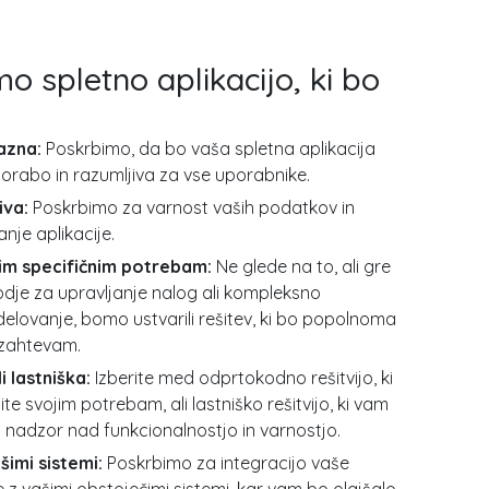
mo spletno aplikacijo, ki bo
azna:
Poskrbimo, da bo vaša spletna aplikacija
rabo in razumljiva za vse uporabnike.
iva:
Poskrbimo za varnost vaših podatkov in
je aplikacije.
im specifičnim potrebam:
Ne glede na to, ali gre
dje za upravljanje nalog ali kompleksno
elovanje, bomo ustvarili rešitev, ki bo popolnoma
 zahtevam.
 lastniška:
Izberite med odprtokodno rešitvijo, ki
ite svojim potrebam, ali lastniško rešitvijo, ki vam
 nadzor nad funkcionalnostjo in varnostjo.
šimi sistemi:
Poskrbimo za integracijo vaše