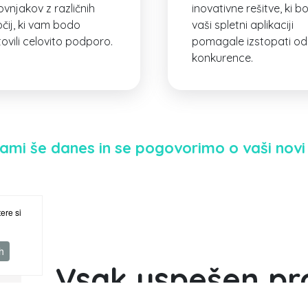
ovnjakov z različnih
inovativne rešitve, ki b
čij, ki vam bodo
vaši spletni aplikaciji
ovili celovito podporo.
pomagale izstopati od
konkurence.
nami še danes in se pogovorimo o vaši novi s
ere si
h
Vsak uspešen pr