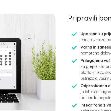
Pripravili bo
Uporabniku prij
enostavna za upo
Varna in zaneslj
nemoteno delovan
Prilagojena vaš
za preprosto oro
platformo za sod
ustrezala vašim
Odprtokodna ali
jo lahko prilagod
bo nudila popoln
Integrirana z va