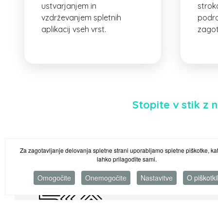
ustvarjanjem in
strok
vzdrževanjem spletnih
podro
aplikacij vseh vrst.
zagot
Stopite v stik z 
Za zagotavljanje delovanja spletne strani uporabljamo spletne piškotke, kat
lahko prilagodite sami.
Omogočite
Onemogočite
Nastavitve
O piškotki