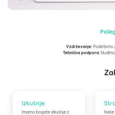
Poleg
Vzdrževanje:
Poskrbimo z
Tehnična podpora:
Nudimo v
Za
Izkušnje:
Str
Imamo bogate izkušnje z
Naše 