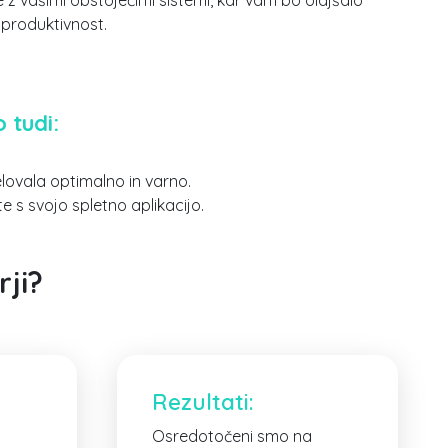
e z vašimi obstoječimi sistemi, kar vam bo olajšalo
 produktivnost.
 tudi:
lovala optimalno in varno.
 s svojo spletno aplikacijo.
ji
?
Rezultati:
Osredotočeni smo na