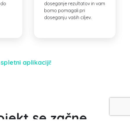
odo
doseganje rezultatov in vam
bomo pomagali pri
doseganju vaših ciljev.
pletni aplikaciji!
ojekt se začne