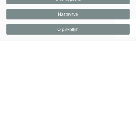
Nastavitve
O piškotkih
Popolne digitalne
rešitve
Spletne strani, Spletne trgovine in
Spletne aplikacije